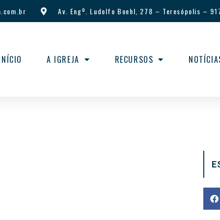
.com.br
Av. Engº. Ludolfo Boehl, 278
–
Teresópolis
–
91
INÍCIO
A IGREJA
RECURSOS
NOTÍCIA
E