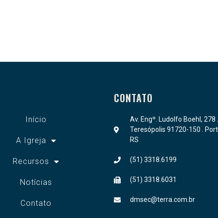
CONTATO
Início
Av. Engº. Ludolfo Boehl, 278 
Teresópolis 91720-150 . Port
A Igreja
RS
(51) 3318.6199
Recursos
(51) 3318.6031
Notícias
dmsec@terra.com.br
Contato