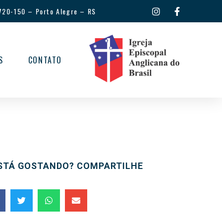
720-150
–
Porto Alegre – RS
S
CONTATO
STÁ GOSTANDO? COMPARTILHE