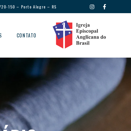
720-150
–
Porto Alegre – RS
S
CONTATO