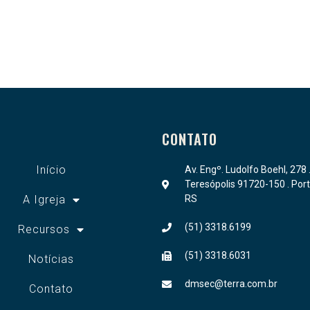
CONTATO
Início
Av. Engº. Ludolfo Boehl, 278 
Teresópolis 91720-150 . Port
A Igreja
RS
(51) 3318.6199
Recursos
(51) 3318.6031
Notícias
dmsec@terra.com.br
Contato