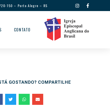
720-150
–
Porto Alegre – RS
S
CONTATO
STÁ GOSTANDO? COMPARTILHE