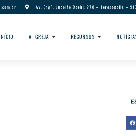
.com.br
Av. Engº. Ludolfo Boehl, 278
–
Teresópolis
–
91
INÍCIO
A IGREJA
RECURSOS
NOTÍCIA
E