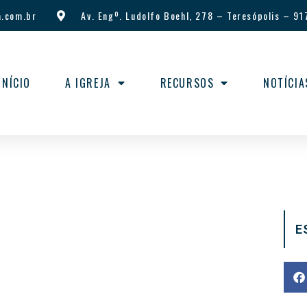
.com.br
Av. Engº. Ludolfo Boehl, 278
–
Teresópolis
–
91
INÍCIO
A IGREJA
RECURSOS
NOTÍCIA
E