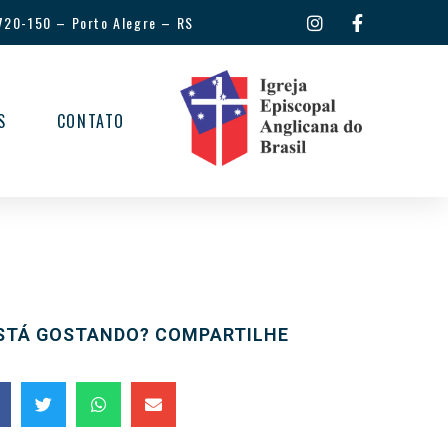
720-150
–
Porto Alegre – RS
S
CONTATO
STÁ GOSTANDO? COMPARTILHE