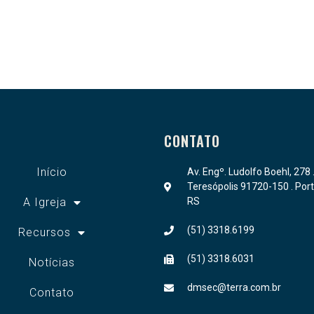
CONTATO
Início
Av. Engº. Ludolfo Boehl, 278 
Teresópolis 91720-150 . Port
A Igreja
RS
(51) 3318.6199
Recursos
(51) 3318.6031
Notícias
dmsec@terra.com.br
Contato