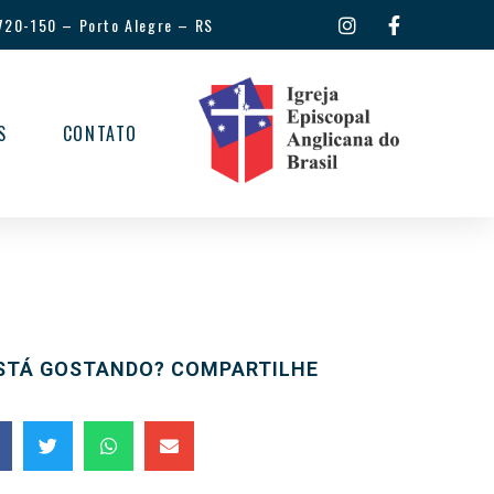
720-150
–
Porto Alegre – RS
S
CONTATO
STÁ GOSTANDO? COMPARTILHE