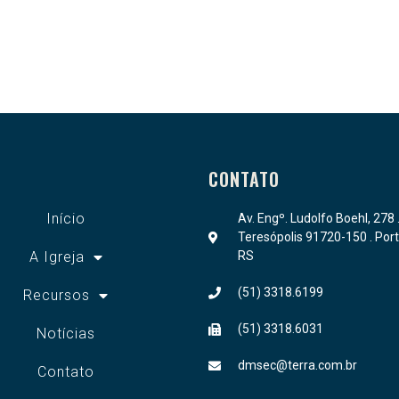
CONTATO
Início
Av. Engº. Ludolfo Boehl, 278 
Teresópolis 91720-150 . Port
A Igreja
RS
(51) 3318.6199
Recursos
(51) 3318.6031
Notícias
dmsec@terra.com.br
Contato