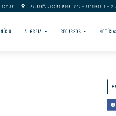
.com.br
Av. Engº. Ludolfo Boehl, 278
–
Teresópolis
–
91
INÍCIO
A IGREJA
RECURSOS
NOTÍCIA
E